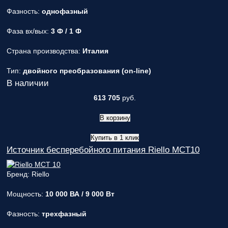
ответственным
Фазность:
однофазный
за поставку!
Вопрос
1
из 6
Фаза вх/вых:
3 Ф / 1 Ф
Выберите
необходимое
Страна производства:
Италия
количество
фаз:
Тип:
двойного преобразования (on-line)
В наличии
Однофазные
613 705
руб.
(220В)
Трехфазные
В корзину
(380В)
Далее >>
<<
Купить в 1 клик
Назад
Источник бесперебойного питания Riello MCT10
Бренд: Riello
Мощность:
10 000 ВА / 9 000 Вт
Фазность:
трехфазный