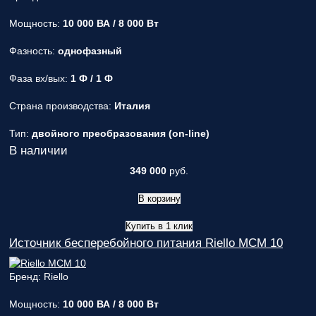
вас
параметры!
Мощность:
10 000 ВА / 8 000 Вт
Персональную
Фазность:
однофазный
скидку до
7%
!
Фаза вх/вых:
1 Ф / 1 Ф
Подробный
Страна производства:
Италия
расчет
стоимости
Тип:
двойного преобразования (on-line)
монтажных
В наличии
работ и
расходных
349 000
руб.
материалов!
В корзину
Контакты
вашего
Купить в 1 клик
персонального
Источник бесперебойного питания Riello MCM 10
менеджера,
который
ответит на
Бренд: Riello
любой
вопрос и
Мощность:
10 000 ВА / 8 000 Вт
будет