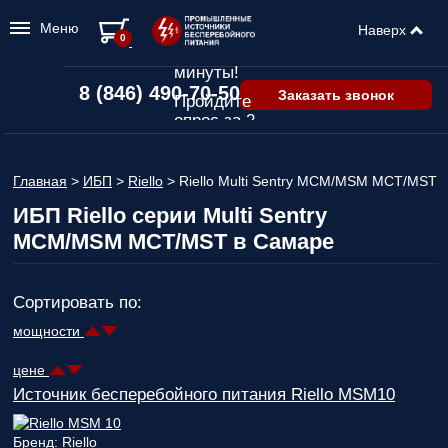
Меню
Наверх
Подбор ИБП
0
всего за 2
минуты!
8 (846) 490-70-50
Заказать звонок
Пройдите
опрос за 2
минуты
и узнайте,
Главная
>
ИБП
>
Riello
>
Riello Multi Sentry MCM/MSM MCT/MST
какой ИБП
подходит
ИБП Riello серии Multi Sentry
именно вам!
MCM/MSM MCT/MST в Самаре
Пройдите
опрос и вы
получите:
Сортировать по:
Список
мощности
рекомендованных
ИБП
с
цене
ценами,
Источник бесперебойного питания Riello MSM10
учитывая
только
важные для
Бренд: Riello