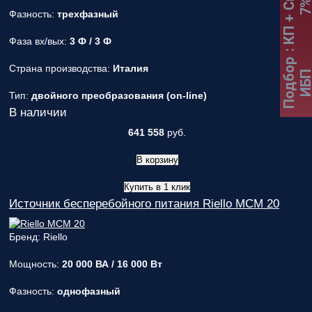
:
К
П
+
С
к
и
д
к
а
7
Фазность:
трехфазный
Фаза вх/вых:
3 Ф / 3 Ф
Подбор
Страна производства:
Италия
ИБ
Тип:
двойного преобразования (on-line)
В наличии
641 558
руб.
В корзину
Купить в 1 клик
Источник бесперебойного питания Riello MCM 20
Бренд: Riello
Мощность:
20 000 ВА / 16 000 Вт
Фазность:
однофазный