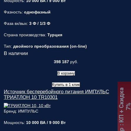
Мощность:
10 000 ВА / 9 000 Вт
Фазность:
однофазный
Фаза вх/вых:
3 Ф / 1/3 Ф
Страна производства:
Турция
Тип:
двойного преобразования (on-line)
В наличии
398 187
руб.
В корзину
Купить в 1 клик
:
К
П
+
С
к
и
д
к
а
7
Источник бесперебойного питания ИМПУЛЬС
ТРИАТЛОН 10 TR10301
Бренд: ИМПУЛЬС
Мощность:
10 000 ВА / 9 000 Вт