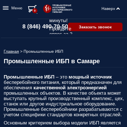
Меню
Наверх
Подбор ИБП
0
всего за 2
минуты!
8 (846) 490-70-50
Заказать звонок
Пройдите
опрос за 2
минуты
и узнайте,
Главная
>
Промышленные ИБП
какой ИБП
подходит
Промышленные ИБП в Самаре
именно вам!
Пройдите
Промышленные ИБП
– это
мощный источник
опрос и вы
бесперебойного питания, который предназначен для
получите:
обеспечения
качественной электроэнергией
Список
промышленных объектов. В качестве объекта может
рекомендованных
выступать крупный производственный комплекс, цех,
ИБП
с
станок или другое индустриальное оборудование.
ценами,
Промышленные бесперебойники разрабатываются с
учитывая
учетом специфики стандартов конкретных отраслей.
только
Основным критерием выбора модели ИБП является
важные для