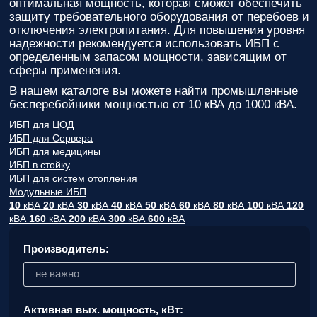
оптимальная мощность, которая сможет обеспечить
вас
защиту требовательного оборудования от перебоев и
параметры!
отключения электропитания. Для повышения уровня
надежности рекомендуется использовать ИБП с
Персональную
определенным запасом мощности, зависящим от
скидку до
сферы применения.
7%
!
В нашем каталоге вы можете найти промышленные
Подробный
бесперебойники мощностью от 10 кВА до 1000 кВА.
расчет
ИБП для ЦОД
стоимости
ИБП для Сервера
монтажных
ИБП для медицины
работ и
ИБП в стойку
расходных
ИБП для систем отопления
материалов!
Модульные ИБП
10
кВА
20
кВА
30
кВА
40
кВА
50
кВА
60
кВА
80
кВА
100
кВА
120
Контакты
кВА
160
кВА
200
кВА
300
кВА
600
кВА
вашего
персонального
Производитель:
менеджера,
который
не важно
ответит на
любой
вопрос и
Активная вых. мощность, кВт:
будет