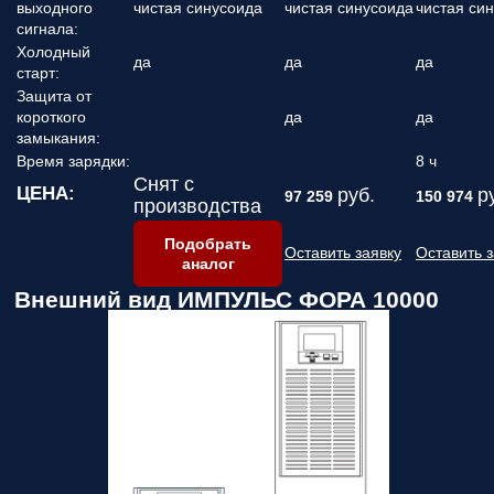
выходного
чистая синусоида
чистая синусоида
чистая си
сигнала:
Холодный
да
да
да
старт:
Защита от
короткого
да
да
замыкания:
Время зарядки:
8 ч
Снят с
ЦЕНА:
руб.
р
97 259
150 974
производства
Подобрать
Оставить заявку
Оставить з
аналог
Внешний вид ИМПУЛЬС ФОРА 10000