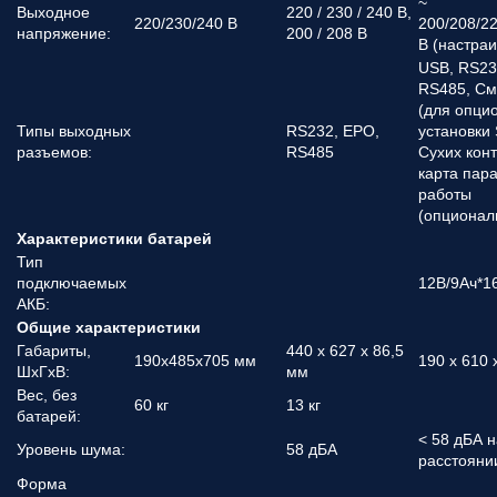
~
Выходное
220 / 230 / 240 В,
220/230/240 В
200/208/2
напряжение:
200 / 208 В
В (настраи
USB, RS23
RS485, См
(для опци
Типы выходных
RS232, EPO,
установки
разъемов:
RS485
Сухих конт
карта пар
работы
(опционал
Характеристики батарей
Тип
подключаемых
12В/9Ач*1
АКБ:
Общие характеристики
Габариты,
440 x 627 x 86,5
190x485x705 мм
190 x 610 
ШхГхВ:
мм
Вес, без
60 кг
13 кг
батарей:
< 58 дБА н
Уровень шума:
58 дБА
расстояни
Форма