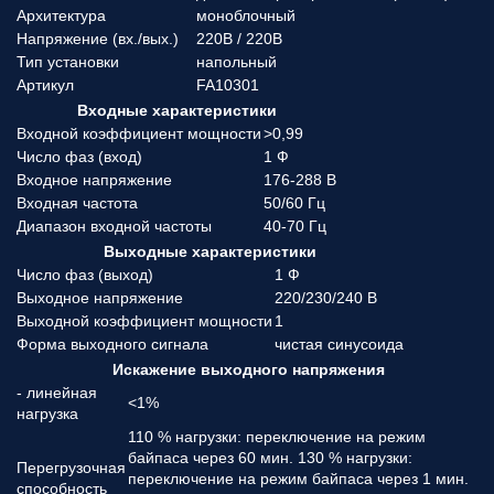
Архитектура
моноблочный
Напряжение (вx./вых.)
220В / 220В
Тип установки
напольный
Артикул
FA10301
Входные характеристики
Входной коэффициент мощности
>0,99
Число фаз (вход)
1 Ф
Входное напряжение
176-288 В
Входная частота
50/60 Гц
Диапазон входной частоты
40-70 Гц
Выходные характеристики
Число фаз (выход)
1 Ф
Выходное напряжение
220/230/240 В
Выходной коэффициент мощности
1
Форма выходного сигнала
чистая синусоида
Искажение выходного напряжения
- линейная
<1%
нагрузка
110 % нагрузки: переключение на режим
байпаса через 60 мин. 130 % нагрузки:
Перегрузочная
переключение на режим байпаса через 1 мин.
способность