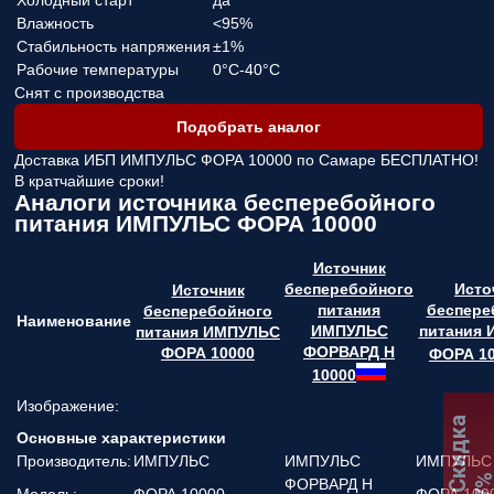
Холодный старт
да
Влажность
<95%
Стабильность напряжения
±1%
Рабочие температуры
0°C-40°C
Снят с производства
Подобрать аналог
Доставка ИБП ИМПУЛЬС ФОРА 10000 по Самаре
БЕСПЛАТНО!
В кратчайшие сроки!
Аналоги источника бесперебойного
питания ИМПУЛЬС ФОРА 10000
Источник
бесперебойного
Исто
Источник
питания
беспере
бесперебойного
Наименование
ИМПУЛЬС
питания
питания ИМПУЛЬС
ФОРВАРД Н
ФОРА 10000
ФОРА 1
10000
Изображение:
:
К
П
+
С
к
и
д
к
а
7
Основные характеристики
Производитель:
ИМПУЛЬС
ИМПУЛЬС
ИМПУЛЬС
ФОРВАРД Н