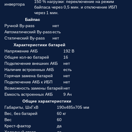
150 % нагрузки: переключение на режим
инвертора
байпаса через 0,5 мин. и отключение ИБП
через 1 мин.
Байпас
Ручной By-pass
нет
Автоматический By-pass
есть
Статический By-pass
нет
Характеристики батарей
Напряжение АКБ
192 В
Общее кол-во батарей
16
Подключение внешних АКБ
нет
Наличие встроенных АКБ
есть
Горячая замена батарей
нет
Подключение АКБ к ИБП
нет
Возможность замены батарей
нет
Емкость встроенных АКБ
9 Ач
Общие характеристики
Габариты, ШхГхВ
190x485x705 мм
Вес, без батарей
60 кг
Вес
60
Крест-фактор
да