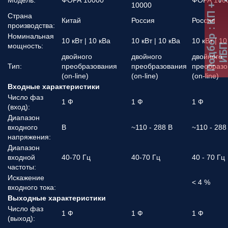
Модель:
ФОРА 10000
ФОРА 100
10000
Страна
Китай
Россия
Россия
производства:
Номинальная
Подбор
10 кВт | 10 кВа
10 кВт | 10 кВа
10 кВт | 10
мощность:
ИБ
двойного
двойного
двойного
Тип:
преобразования
преобразования
преобразо
(on-line)
(on-line)
(on-line)
Входные характеристики
Число фаз
1 Ф
1 Ф
1 Ф
(вход):
Диапазон
входного
В
~110 - 288 В
~110 - 288
напряжения:
Диапазон
входной
40-70 Гц
40-70 Гц
40 - 70 Гц
частоты:
Искажение
< 4 %
входного тока:
Выходные характеристики
Число фаз
1 Ф
1 Ф
1 Ф
(выход):