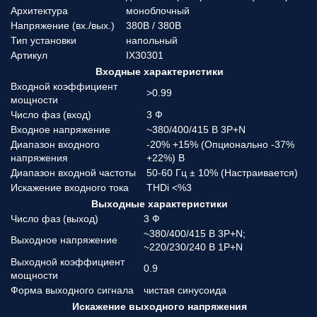
Архитектура
моноблочный
Напряжение (вx./вых.)
380В / 380В
Тип установки
напольный
Артикул
IX30301
Входные характеристики
Входной коэффициент
>0.99
мощности
Число фаз (вход)
3 Ф
Входное напряжение
~380/400/415 В 3P+N
Диапазон входного
-20% +15% (Опционально -37%
напряжения
+22%) В
Диапазон входной частоты
50-60 Гц ± 10% (Настраивается)
Искажение входного тока
THDi <%3
Выходные характеристики
Число фаз (выход)
3 Ф
~380/400/415 В 3P+N;
Выходное напряжение
~220/230/240 В 1P+N
Выходной коэффициент
0.9
мощности
Форма выходного сигнала
чистая синусоида
Искажение выходного напряжения