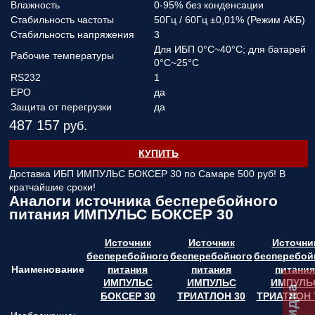
Влажность
0-95% без конденсации
Стабильность частоты
50Гц / 60Гц ±0,01% (Режим АКБ)
Стабильность напряжения
3
Для ИБП 0°C~40°C; для батарей
Рабочие температуры
0°C~25°C
RS232
1
EPO
да
Защита от перегрузки
да
487 157
руб.
КУПИТЬ
Доставка ИБП ИМПУЛЬС БОКСЕР 30 по Самаре
500 руб! В
кратчайшие сроки!
Аналоги источника бесперебойного
питания ИМПУЛЬС БОКСЕР 30
Источник
Источник
Источни
бесперебойного
бесперебойного
бесперебой
Наименование
питания
питания
питания
ИМПУЛЬС
ИМПУЛЬС
ИМПУЛЬ
БОКСЕР 30
ТРИАТЛОН 30
ТРИАТЛОН 