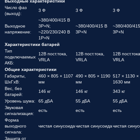
Выходные характеристики
Число фаз
3 Ф
3 Ф
3 Ф
(выход):
~380/400/415 В
Выходное
3P+N;
~380/400/415 В
~380/400/415
напряжение:
~220/230/240 В
3P+N
3P+N
1P+N
Характеристики батарей
Тип
12В пост.тока,
12В пост.тока,
12В пост.тока
подключаемых
VRLA
VRLA
VRLA
АКБ:
Общие характеристики
Габариты,
460 × 805 × 1107
490 × 805 × 1190
517 × 1130 ×
ШхГхВ:
мм
мм
1630 мм
Вес, без
146 кг
146 кг
343 кг
батарей:
Уровень шума:
65 дБА
55 дБА
55 дБА
Звуковая
есть
есть
есть
сигнализация:
Форма
выходного
чистая синусоида
чистая синусоида
чистая сину
сигнала:
Защита от