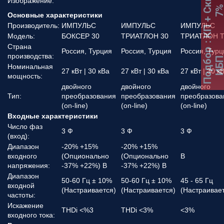
:
К
П
+
С
к
и
д
к
а
7
Изображение:
Основные характеристики
Производитель:
ИМПУЛЬС
ИМПУЛЬС
ИМПУЛЬС
Модель:
БОКСЕР 30
ТРИАТЛОН 30
ТРИАТЛОН Т
Страна
Россия, Турция
Россия, Турция
Россия, Турц
Подбор
производства:
ИБ
Номинальная
27 кВт | 30 кВа
27 кВт | 30 кВа
27 кВт | 30 к
мощность:
двойного
двойного
двойного
Тип:
преобразования
преобразования
преобразова
(on-line)
(on-line)
(on-line)
Входные характеристики
Число фаз
3 Ф
3 Ф
3 Ф
(вход):
Диапазон
-20% +15%
-20% +15%
входного
(Опционально
(Опционально
В
напряжения:
-37% +22%) В
-37% +22%) В
Диапазон
50-60 Гц ± 10%
50-60 Гц ± 10%
45 - 65 Гц
входной
(Настраивается)
(Настраивается)
(Настраивае
частоты:
Искажение
THDi <%3
THDi <3%
<3%
входного тока: