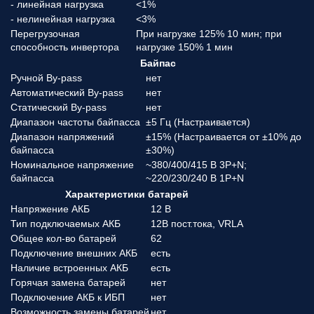
- линейная нагрузка
<1%
- нелинейная нагрузка
<3%
Перегрузочная
При нагрузке 125% 10 мин; при
способность инвертора
нагрузке 150% 1 мин
Байпас
Ручной By-pass
нет
Автоматический By-pass
нет
Статический By-pass
нет
Диапазон частоты байпасса
±5 Гц (Настраивается)
Диапазон напряжений
±15% (Настраивается от ±10% до
байпасса
±30%)
Номинальное напряжение
~380/400/415 В 3P+N;
байпасса
~220/230/240 В 1P+N
Характеристики батарей
Напряжение АКБ
12 В
Тип подключаемых АКБ
12В пост.тока, VRLA
Общее кол-во батарей
62
Подключение внешних АКБ
есть
Наличие встроенных АКБ
есть
Горячая замена батарей
нет
Подключение АКБ к ИБП
нет
Возможность замены батарей
нет