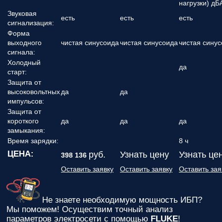
нагрузки) дБ
Звуковая
есть
есть
есть
сигнализация:
Форма
выходного
чистая синусоида
чистая синусоида
чистая сину
сигнала:
Холодный
да
старт:
Защита от
высоковольтных
да
да
импульсов:
Защита от
короткого
да
да
да
замыкания:
Время зарядки:
8 ч
ЦЕНА:
руб.
Узнать цену
Узнать це
398 136
Оставить заявку
Оставить заявку
Оставить зая
Не знаете необходимую мощность ИБП?
Мы поможем! Осуществим точный анализ
параметров электросети с помощью
FLUKE
!