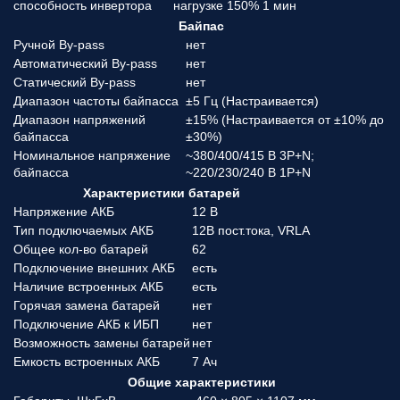
способность инвертора
нагрузке 150% 1 мин
Байпас
Ручной By-pass
нет
Автоматический By-pass
нет
Статический By-pass
нет
Диапазон частоты байпасса
±5 Гц (Настраивается)
Диапазон напряжений
±15% (Настраивается от ±10% до
байпасса
±30%)
Номинальное напряжение
~380/400/415 В 3P+N;
байпасса
~220/230/240 В 1P+N
Характеристики батарей
Напряжение АКБ
12 В
Тип подключаемых АКБ
12В пост.тока, VRLA
Общее кол-во батарей
62
Подключение внешних АКБ
есть
Наличие встроенных АКБ
есть
Горячая замена батарей
нет
Подключение АКБ к ИБП
нет
Возможность замены батарей
нет
Емкость встроенных АКБ
7 Ач
Общие характеристики