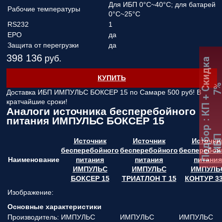
Для ИБП 0°C~40°C; для батарей
Рабочие температуры
0°C~25°C
RS232
1
EPO
да
Защита от перегрузки
да
398 136
руб.
:
К
П
+
С
к
и
д
к
а
7
КУПИТЬ
Доставка ИБП ИМПУЛЬС БОКСЕР 15 по Самаре
500 руб! В
кратчайшие сроки!
Аналоги источника бесперебойного
питания ИМПУЛЬС БОКСЕР 15
Подбор
ИБ
Источник
Источник
Источни
бесперебойного
бесперебойного
бесперебой
Наименование
питания
питания
питания
ИМПУЛЬС
ИМПУЛЬС
ИМПУЛЬ
БОКСЕР 15
ТРИАТЛОН Т 15
КОНТУР 3
Изображение:
Основные характеристики
Производитель:
ИМПУЛЬС
ИМПУЛЬС
ИМПУЛЬС