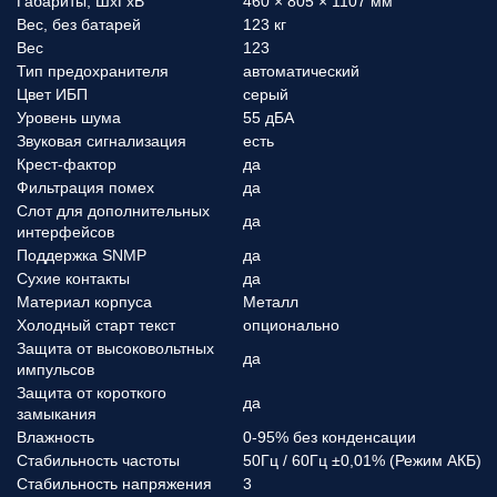
Габариты, ШхГхВ
460 × 805 × 1107 мм
Вес, без батарей
123 кг
Вес
123
Тип предохранителя
автоматический
Цвет ИБП
серый
Уровень шума
55 дБА
Звуковая сигнализация
есть
Крест-фактор
да
Фильтрация помех
да
Слот для дополнительных
да
интерфейсов
Поддержка SNMP
да
Сухие контакты
да
Материал корпуса
Металл
Холодный старт текст
опционально
Защита от высоковольтных
да
импульсов
Защита от короткого
да
замыкания
Влажность
0-95% без конденсации
Стабильность частоты
50Гц / 60Гц ±0,01% (Режим АКБ)
Стабильность напряжения
3