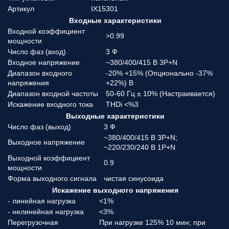
Артикул
IX15301
Входные характеристики
Входной коэффициент
>0.99
мощности
Число фаз (вход)
3 Ф
Входное напряжение
~380/400/415 В 3P+N
Диапазон входного
-20% +15% (Опционально -37%
напряжения
+22%) В
Диапазон входной частоты
50-60 Гц ± 10% (Настраивается)
Искажение входного тока
THDi <%3
Выходные характеристики
Число фаз (выход)
3 Ф
~380/400/415 В 3P+N;
Выходное напряжение
~220/230/240 В 1P+N
Выходной коэффициент
0.9
мощности
Форма выходного сигнала
чистая синусоида
Искажение выходного напряжения
- линейная нагрузка
<1%
- нелинейная нагрузка
<3%
Перегрузочная
При нагрузке 125% 10 мин; при