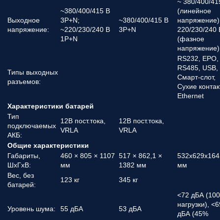
~ 380/400/41
~380/400/415 В
(линейное
Выходное
3P+N;
~380/400/415 В
напряжение) 
напряжение:
~220/230/240 В
3P+N
220/230/240 
1P+N
(фазное
напряжение)
RS232, EPO,
RS485, USB,
Типы выходных
Смарт-слот,
разъемов:
Сухие контак
Ethernet
Характеристики батарей
Тип
12В пост.тока,
12В пост.тока,
подключаемых
VRLA
VRLA
АКБ:
Общие характеристики
Габариты,
460 × 805 × 1107
517 × 862,1 ×
532х629х164
ШхГхВ:
мм
1382 мм
мм
Вес, без
123 кг
345 кг
батарей:
<72 дБА (10
нагрузки), <6
Уровень шума:
55 дБА
53 дБА
дБА (45%