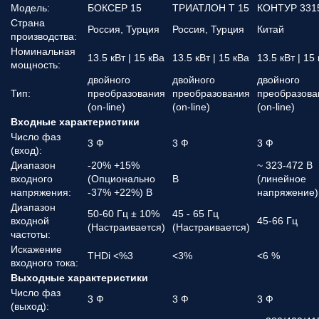
Модель:
БОКСЕР 15
ТРИАТЛОН Т 15
КОНТУР 331
Страна
Россия, Турция
Россия, Турция
Китай
производства:
Номинальная
13.5 кВт | 15 кВа
13.5 кВт | 15 кВа
13.5 кВт | 15
мощность:
двойного
двойного
двойного
Тип:
преобразования
преобразования
преобразова
(on-line)
(on-line)
(on-line)
Входные характеристики
Число фаз
3 Ф
3 Ф
3 Ф
(вход):
Диапазон
-20% +15%
~ 323-472 В
входного
(Опционально
В
(линейное
напряжения:
-37% +22%) В
напряжение)
Диапазон
50-60 Гц ± 10%
45 - 65 Гц
входной
45-66 Гц
(Настраивается)
(Настраивается)
частоты:
Искажение
THDi <%3
<3%
<6 %
входного тока:
Выходные характеристики
Число фаз
3 Ф
3 Ф
3 Ф
(выход):