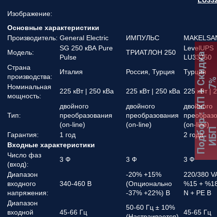
LU33
Изображение:
Основные характеристики
Производитель:
General Electric
ИМПУЛЬС
MAKELSA
SG 250 кВА Pure
LevelUPS
Модель:
ТРИАТЛОН 250
:
К
П
+
С
к
и
д
к
а
7
Pulse
LU33250
Страна
Италия
Россия, Турция
Турция
производства:
Номинальная
225 кВт | 250 кВа
225 кВт | 250 кВа
225 кВт | 
мощность:
двойного
двойного
двойного
Тип:
преобразования
преобразования
преобраз
Подбор
(on-line)
(on-line)
(on-line)
ИБ
Гарантия:
1 год
2 года
Входные характеристики
Число фаз
3 Ф
3 Ф
3 Ф
(вход):
Диапазон
-20% +15%
220/380 V
входного
340-460 В
(Опционально
%15 + %18
напряжения:
-37% +22%) В
N + PE В
Диапазон
50-60 Гц ± 10%
входной
45-66 Гц
45-65 Гц
(Настраивается)