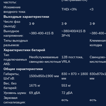
частоты:
Искажение
THDi <3%
<3
входного тока:
Выходные характеристики
Число фаз
3 Ф
3 Ф
3 Ф
(выход):
Выходное
~380/400/415 В
~380-400-415 В
~380-400-
напряжение:
3P+N
Типы выходных
Клеммная
разъемов:
колодка
Характеристики батарей
Тип
Необслуживаемые
12В пост.тока,
Свинцово-
подключаемых
свинцово-кислотные
VRLA
кислотные
АКБ:
Общие характеристики
Габариты,
830 × 870 × 1800
830x870x
1500x850x1900 мм
ШхГхВ:
мм
мм
Вес, без
1675 кг
553 кг
батарей:
Уровень шума:
69 дБА
72 дБА
Звуковая
есть
есть
сигнализация: