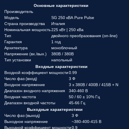
Основные характеристики
Производитель
Модель
SG 250 кВА Pure Pulse
Страна производства
Италия
Номинальная мощность
225 кВт | 250 кВа
Тип
двойного преобразования (on-line)
Гарантия
1 год
Архитектура
моноблочный
Напряжение (вx./вых.)
380В / 380В
Тип установки
напольный
Входные характеристики
Входной коэффициент мощности
0.99
Число фаз (вход)
3 Ф
Входное напряжение
3 x 380В / 400В / 415В + N
Диапазон входного напряжения
340-460 В
Входная частота
50 / 60 ± 10% Гц
Диапазон входной частоты
45-66 Гц
Выходные характеристики
Число фаз (выход)
3 Ф
Выходное напряжение
~380-400-415 В
Выходной коэффициент мощности
0.9