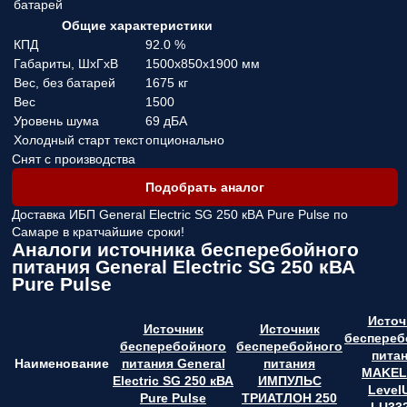
батарей
Общие характеристики
КПД
92.0 %
Габариты, ШхГхВ
1500x850x1900 мм
Вес, без батарей
1675 кг
Вес
1500
Уровень шума
69 дБА
Холодный старт текст
опционально
Снят с производства
Подобрать аналог
Доставка ИБП General Electric SG 250 кВА Pure Pulse по
Самаре в кратчайшие сроки!
Аналоги источника бесперебойного
питания General Electric SG 250 кВА
Pure Pulse
Источ
Источник
Источник
беспереб
бесперебойного
бесперебойного
пита
Наименование
питания General
питания
MAKEL
Electric SG 250 кВА
ИМПУЛЬС
Level
Pure Pulse
ТРИАТЛОН 250