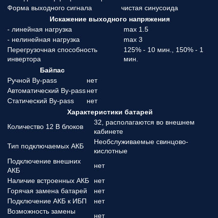
Форма выходного сигнала
чистая синусоида
Искажение выходного напряжения
- линейная нагрузка
max 1.5
- нелинейная нагрузка
max 3
Перегрузочная способность
125% - 10 мин., 150% - 1
инвертора
мин.
Байпас
Ручной By-pass
нет
Автоматический By-pass
нет
Статический By-pass
нет
Характеристики батарей
32, располагаются во внешнем
Количество 12 В блоков
кабинете
Необслуживаемые свинцово-
Тип подключаемых АКБ
кислотные
Подключение внешних
нет
АКБ
Наличие встроенных АКБ
нет
Горячая замена батарей
нет
Подключение АКБ к ИБП
нет
Возможность замены
нет