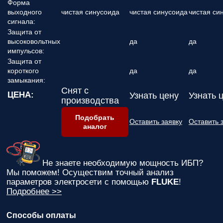
Форма
выходного
чистая синусоида
чистая синусоида
чистая си
сигнала:
Защита от
высоковольтных
да
да
импульсов:
Защита от
короткого
да
да
замыкания:
Снят с
ЦЕНА:
Узнать цену
Узнать 
производства
Подобрать
Оставить заявку
Оставить 
аналог
Не знаете необходимую мощность ИБП?
Мы поможем! Осуществим точный анализ
параметров электросети с помощью
FLUKE
!
Подробнее >>
Способы оплаты